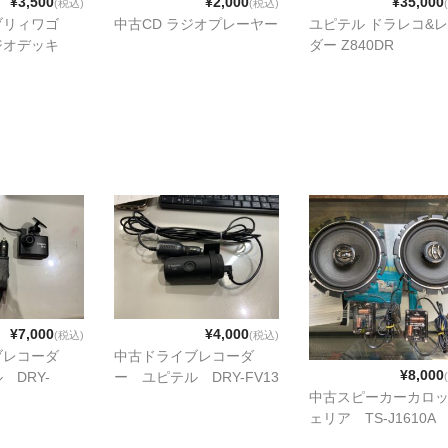
¥3,500
¥2,000
¥35,000
(税込)
(税込)
ブリィワゴ
中古CD ラジオプレーヤー
ユピテル ドラレコ&
ジオデッキ
ダー Z840DR
¥7,000
¥4,000
(税込)
(税込)
ブレコーダ
中古ドライブレコーダ
¥8,000
 DRY-
ー ユピテル DRY-FV13
中古スピーカーカロ
ェリア TS-J1610A