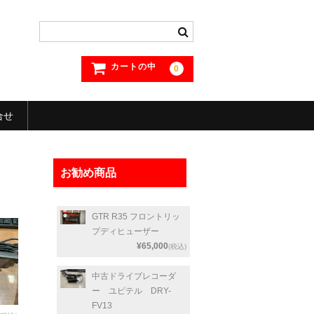
カートの中
0
合せ
お勧め商品
GTR R35 フロントリッ
プディヒューザー
¥65,000
(税込)
中古ドライブレコーダ
ー ユピテル DRY-
FV13