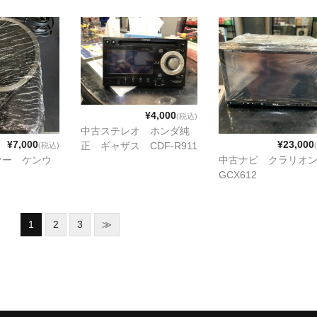
¥4,000
(税込)
中古ステレオ ホンダ純
¥7,000
¥23,000
正 ギャザス CDF-R911
(税込)
ァー ケンウ
中古ナビ クラリオ
GCX612
1
2
3
≫