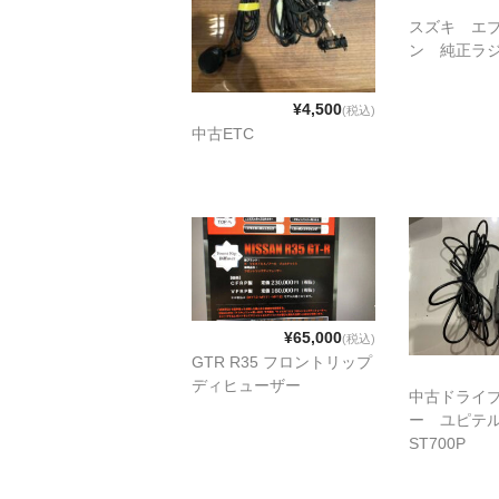
スズキ エ
ン 純正ラ
¥4,500
(税込)
中古ETC
¥65,000
(税込)
GTR R35 フロントリップ
ディヒューザー
中古ドライ
ー ユピテル
ST700P