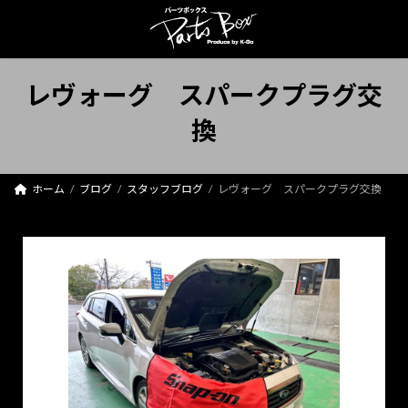
コ
ナ
ン
ビ
テ
ゲ
ン
ー
ツ
シ
レヴォーグ スパークプラグ交
へ
ョ
ス
ン
換
キ
に
ッ
移
プ
動
ホーム
ブログ
スタッフブログ
レヴォーグ スパークプラグ交換