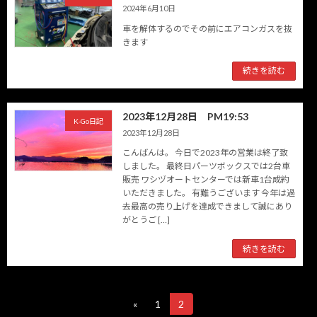
2024年6月10日
車を解体するのでその前にエアコンガスを抜
きます
続きを読む
2023年12月28日 PM19:53
K-Go日記
2023年12月28日
こんばんは。 今日で2023年の営業は終了致
しました。 最終日パーツボックスでは2台車
販売 ワシヅオートセンターでは新車1台成約
いただきました。 有難うございます 今年は過
去最高の売り上げを達成できまして誠にあり
がとうご […]
続きを読む
投
«
1
2
固
固