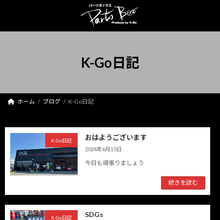
コ
ナ
ン
ビ
テ
ゲ
ン
ー
ツ
シ
へ
ョ
K-Go日記
ス
ン
キ
に
ッ
移
プ
動
ホーム
ブログ
K-Go日記
おはようございます
K-Go日記
2024年6月15日
今日も頑張りましょう
続きを読む
SDGs
K-Go日記