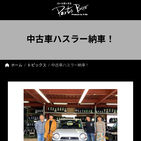
コ
ナ
ン
ビ
テ
ゲ
ン
ー
ツ
シ
へ
ョ
中古車ハスラー納車！
ス
ン
キ
に
ッ
移
プ
動
ホーム
トピックス
中古車ハスラー納車！