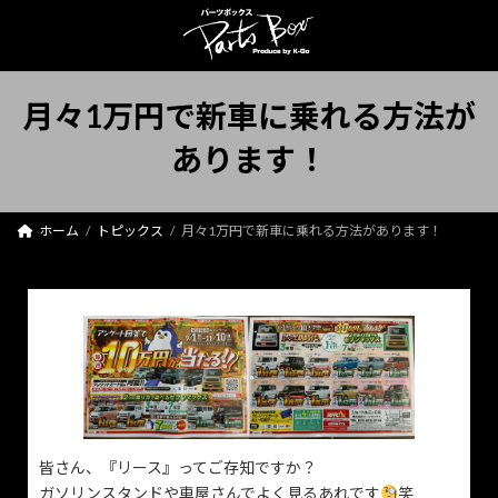
コ
ナ
ン
ビ
テ
ゲ
ン
ー
ツ
シ
月々1万円で新車に乗れる方法が
へ
ョ
ス
ン
あります！
キ
に
ッ
移
プ
動
ホーム
トピックス
月々1万円で新車に乗れる方法があります！
皆さん、『リース』ってご存知ですか？
ガソリンスタンドや車屋さんでよく見るあれです
笑