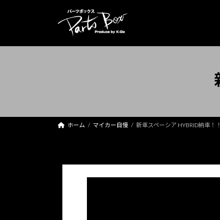
コ
ナ
ン
ビ
テ
ゲ
ン
ー
ツ
シ
へ
ョ
ス
ン
キ
に
ッ
移
プ
動
ホーム
マイカー自慢
新車スペーシア HYBRID納車！