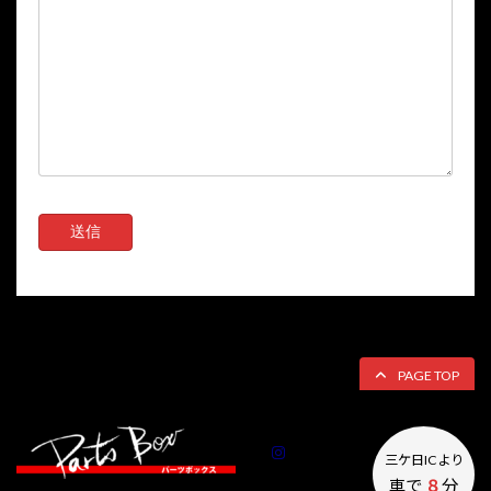
PAGE TOP
Instagram
三ケ日ICより
車で
８
分