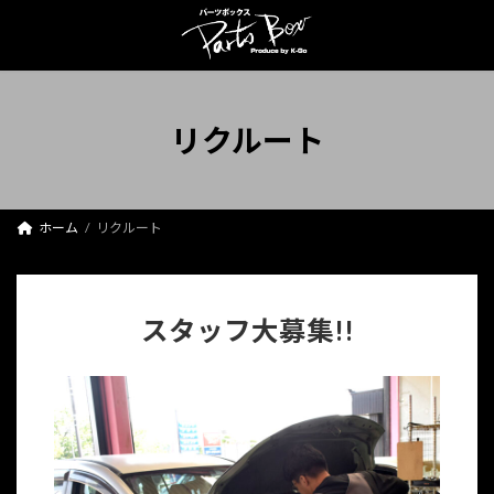
コ
ナ
ン
ビ
テ
ゲ
ン
ー
ツ
シ
へ
ョ
リクルート
ス
ン
キ
に
ッ
移
プ
動
ホーム
リクルート
スタッフ大募集!!