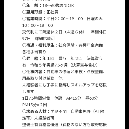
○年 齢：
18〜60歳までOK
○雇用形態：
正社員
○営業時間：
平日9：00〜19：00 日曜のみ
10：00〜18：00
交代制にて隔週休２日（４週６休） 年間休日
97日 詳細応談可
○待遇・福利厚生：
社会保険・各種年金完備
各種手当有り
○昇 給：
年１回 賞与 年２回 決算賞与
有 令和５年実績7.5ヶ月（決算賞与含む）
○仕事内容：
自動車の修理と車検・点検整備、
用品取り付け業務 他
未経験者にも丁寧に指導しスキルアップを応援
します
1日7.5時間労働 休憩 AM15分 昼60分
PM15分×２回
○求める人材：
学歴不問 自動車免許（AT限
定可）未経験者可
整備士有資格者優遇（資格のない方も取得応援