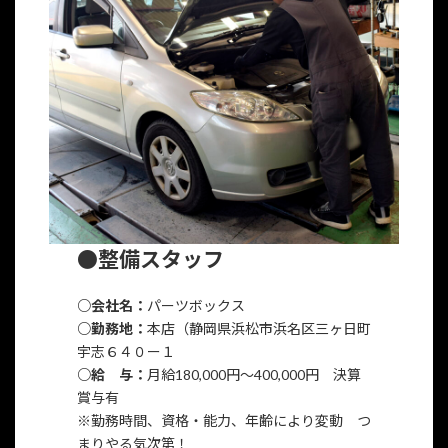
●整備スタッフ
○会社名：
パーツボックス
○勤務地：
本店（静岡県浜松市浜名区三ヶ日町
宇志６４０ー１
○給 与：
月給180,000円〜400,000円 決算
賞与有
※勤務時間、資格・能力、年齢により変動 つ
まりやる気次第！